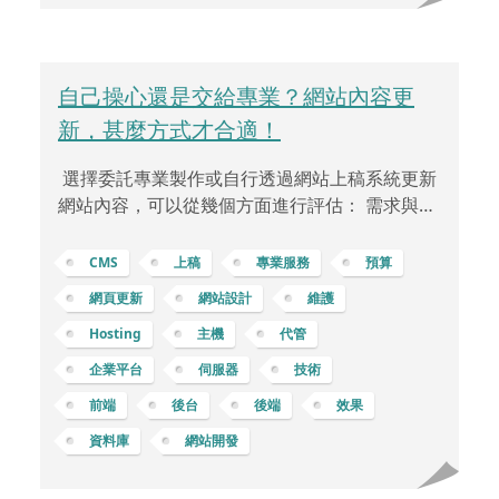
自己操心還是交給專業？網站內容更
新，甚麼方式才合適！
選擇委託專業製作或自行透過網站上稿系統更新
網站內容，可以從幾個方面進行評估： 需求與目
標定義：檢視業務需求和目標，確定您希望網站
達到的功能、風格和資訊更新的頻率。技術要求
CMS
上稿
專業服務
預算
與知識水準：檢視自身或團隊是否具備更新網站
網頁更新
網站設計
維護
所需的技術和知識水準。維護網站需要熟悉的技
Hosting
主機
代管
能和專業知識。時間與效率：考慮能夠投入的時
間，以及自行更新網站所需的時間和成本。委託
企業平台
伺服器
技術
專業可能會更迅速地完成更新。成本與預算：考
前端
後台
後端
效果
慮委託專業的成本，以及自行更新所需的支出。
資料庫
網站開發
評估預算並確定最具成本效益的選擇。技術支援
和維護：考慮委託專業所提