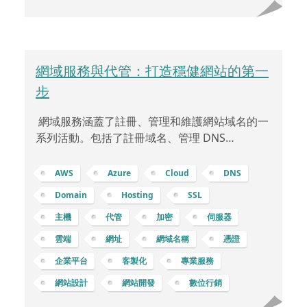
問題：如果模板提供商不定
網域服務與代管：打造穩健網站的第一
步
網域服務涵蓋了註冊、管理和維護網站域名的一
系列活動。包括了註冊域名、管理 DNS
(Domain Name System，域名系統)、設定自有
網域、以及配置 SSL (Secure Sockets Layer)
AWS
Azure
Cloud
DNS
等，下面將逐步解釋： 註冊域名：註冊域名是指
Domain
Hosting
SSL
在網際網路上獨特的名稱，如「example.com」
主機
代管
加密
伺服器
或「mybusiness.net」。您可以通過註冊域名服
務提供商 (例如 GoDaddy、Namecheap 等) 購
雲端
網址
網域名稱
憑證
買域名，這通常是每年支付費用。DNS：域名系
企業平台
客製化
專業服務
統 (DNS) 是
網站設計
網站開發
數位行銷