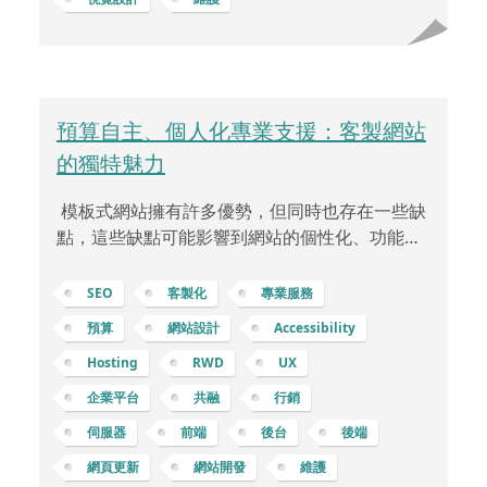
建立網站的使用者界面，後端開發人員則負責伺
服器端的運作，確保網站的正常運行和安
預算自主、個人化專業支援：客製網站
的獨特魅力
模板式網站擁有許多優勢，但同時也存在一些缺
點，這些缺點可能影響到網站的個性化、功能性
和長期發展。 缺乏獨特性和個性化：模板式網站
可能會受限於樣式和配置的固定模板，因此在設
SEO
客製化
專業服務
計上缺乏獨特性，難以突顯獨特的品牌風格和形
預算
網站設計
Accessibility
象。限制自定義功能：雖然許多模板提供了一些
Hosting
RWD
UX
基本功能，但當企業或個人需要特定的功能時，
模板的靈活性和自定義能力可能會受到限制。可
企業平台
共融
行銷
能存在性能問題：一些模板可能包含大量不必要
伺服器
前端
後台
後端
的代碼或功能，導致網站載入速度變慢，這可能
網頁更新
網站開發
維護
會影響使用者體驗和搜尋引擎排名。更新和支援