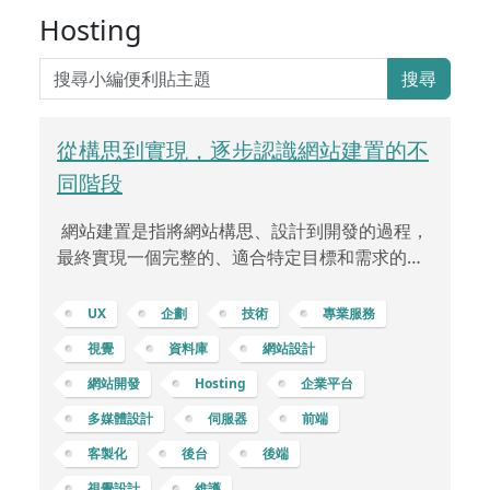
Hosting
搜尋
從構思到實現，逐步認識網站建置的不
同階段
網站建置是指將網站構思、設計到開發的過程，
最終實現一個完整的、適合特定目標和需求的網
路平台。這個過程通常包括了從最初的概念到最
終網站上線的各種階段。通常在網站建置前，需
UX
企劃
技術
專業服務
要先定義網站的目標和需求。這包括了確定網站
視覺
資料庫
網站設計
的受眾、功能、內容和結構。隨之，網站設計師
網站開發
Hosting
企業平台
將根據這些需求和目標，開始設計網站的外觀和
使用者體驗。這包括了視覺風格、導航、排版、
多媒體設計
伺服器
前端
圖形和互動元素等方面。一旦設計確定，開發團
客製化
後台
後端
隊開始進行網站的實體構建。前端開發人員負責
視覺設計
維護