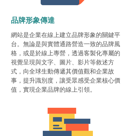
品牌形象傳達
網站是企業在線上建立品牌形象的關鍵平
台。無論是與實體通路營造一致的品牌風
格，或是於線上專營，透過客製化專屬的
視覺呈現與文字、圖片、影片等敘述方
式，向全球生動傳遞其價值觀和企業故
事，提升識別度，讓受眾感受企業核心價
值，實現企業品牌的線上引領。