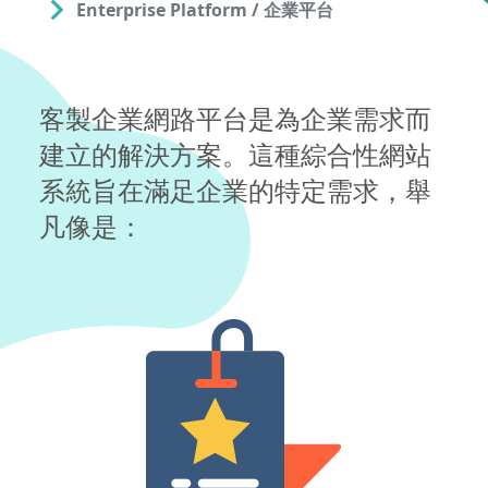
Enterprise Platform / 企業平台
客製企業網路平台是為企業需求而
建立的解決方案。這種綜合性網站
系統旨在滿足企業的特定需求，舉
凡像是：