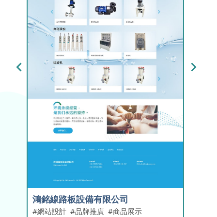
業
亞
網
鴻銘線路板設備有限公司
網站設計
品牌推廣
商品展示