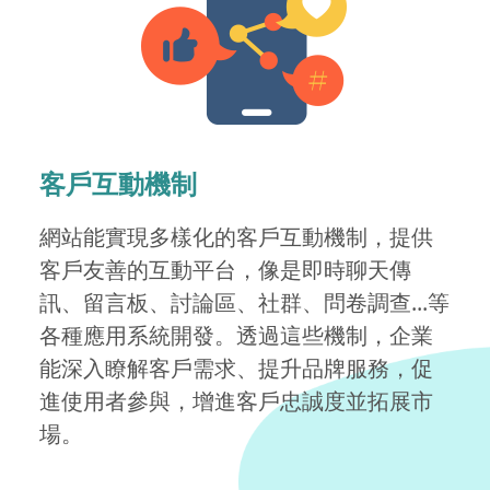
客戶互動機制
網站能實現多樣化的客戶互動機制，提供
客戶友善的互動平台，像是即時聊天傳
訊、留言板、討論區、社群、問卷調查...等
各種應用系統開發。透過這些機制，企業
能深入瞭解客戶需求、提升品牌服務，促
進使用者參與，增進客戶忠誠度並拓展市
場。