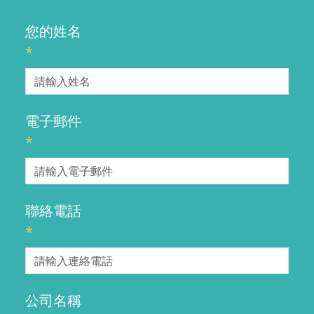
您的姓名
*
電子郵件
*
聯絡電話
*
公司名稱