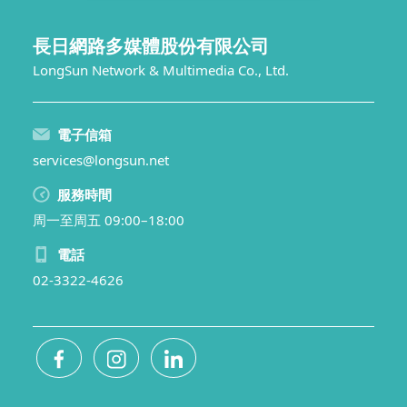
長日網路多媒體股份有限公司
LongSun Network & Multimedia Co., Ltd.
電子信箱
services@longsun.net
服務時間
周一至周五 09:00–18:00
電話
02-3322-4626