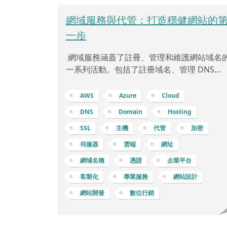
網域服務與代管：打造穩健網站的
一步
網域服務涵蓋了註冊、管理和維護網站域名
一系列活動。包括了註冊域名、管理 DNS
(Domain Name System，域名系統)、設定
有網域、以及配置 SSL (Secure Sockets
AWS
Azure
Cloud
Layer) 等，下面將逐步解釋： 註冊域名：註
DNS
Domain
Hosting
冊域名是指在網際網路上獨特的名稱，如
SSL
主機
代管
加密
「example.com」或「mybusiness.net」。
您可以通過註冊域名服務提供商 (例如
伺服器
雲端
網址
GoDaddy、Namecheap 等) 購買域名，這
網域名稱
憑證
企業平台
常是每年支付費用。DNS：域名系統 (DNS) 
客製化
專業服務
網站設計
網站開發
數位行銷