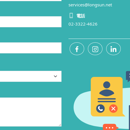
services@longsun.net
電話
02-3322-4626