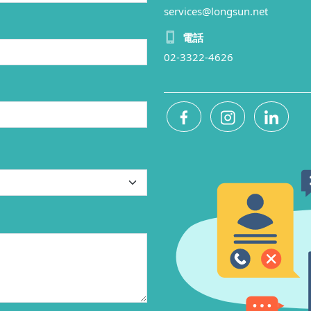
services@longsun.net
電話
02-3322-4626