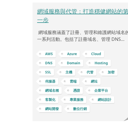
網域服務與代管：打造穩健網站的
一步
網域服務涵蓋了註冊、管理和維護網站域名
一系列活動。包括了註冊域名、管理 DNS
(Domain Name System，域名系統)、設定
有網域、以及配置 SSL (Secure Sockets
AWS
Azure
Cloud
Layer) 等，下面將逐步解釋： 註冊域名：註
DNS
Domain
Hosting
冊域名是指在網際網路上獨特的名稱，如
SSL
主機
代管
加密
「example.com」或「mybusiness.net」。
您可以通過註冊域名服務提供商 (例如
伺服器
雲端
網址
GoDaddy、Namecheap 等) 購買域名，這
網域名稱
憑證
企業平台
常是每年支付費用。DNS：域名系統 (DNS) 
客製化
專業服務
網站設計
網站開發
數位行銷