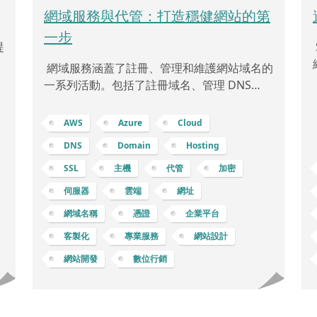
網域服務與代管：打造穩健網站的第
一步
提
種
網域服務涵蓋了註冊、管理和維護網站域名的
活
一系列活動。包括了註冊域名、管理 DNS
(Domain Name System，域名系統)、設定自
定
有網域、以及配置 SSL (Secure Sockets
AWS
Azure
Cloud
Layer) 等，下面將逐步解釋： 註冊域名：註
DNS
Domain
Hosting
提
冊域名是指在網際網路上獨特的名稱，如
「example.com」或「mybusiness.net」。
SSL
主機
代管
加密
體
您可以通過註冊域名服務提供商 (例如
伺服器
雲端
網址
集
GoDaddy、Namecheap 等) 購買域名，這通
網域名稱
憑證
企業平台
使
常是每年支付費用。DNS：域名系統 (DNS) 是
名
客製化
專業服務
網站設計
網站開發
數位行銷