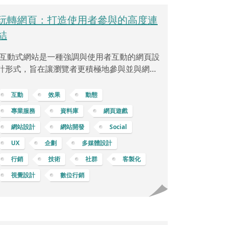
玩轉網頁：打造使用者參與的高度連
結
互動式網站是一種強調與使用者互動的網頁設
計形式，旨在讓瀏覽者更積極地參與並與網站
內容互動。這種類型的網站不僅提供資訊，還
將重點放在使用者體驗上，通過多種互動方式
互動
效果
動態
來吸引瀏覽者，提供更豐富、更引人入勝的網
專業服務
資料庫
網頁遊戲
站體驗。互動式網站通常包含各種元素，比如
網站設計
網站開發
Social
視覺效果、動畫、遊戲、問卷調查、使用者評
論和社群分享功能。舉例來說，網頁小遊戲是
UX
企劃
多媒體設計
互動式網站中的一種熱門元素。這些小遊戲能
行銷
技術
社群
客製化
夠與使用者互動，提供一種娛樂方式，同時加
視覺設計
數位行銷
強品牌形象或傳達特定信息。以一款簡單的互
動式小遊戲為例，假設一家企業主想要在實體
活動前導期推廣新產