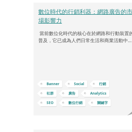
數位時代的行銷利器：網路廣告的
場影響力
當前數位化時代的核心在於網路和行動裝置
普及，它已成為人們日常生活和商業活動中
可或缺的一部分。而現今競爭激烈的市場中
為了在眾多對手中脫穎而出，企業需要確保
牌和產品能夠被目標受眾廣泛認知。無論是
B2B 還是 B2C 領域，網路廣告提供了一個極
具效果的方式，能夠實現更精準的定向投放
意味著可以在日常中將廣告直接、準確地呈
Banner
Social
行銷
給對其產品或服務感興趣的用戶，從而提高
社群
廣告
Analytics
擊率和轉換率。藉由適切的網路廣告策略能
SEO
數位行銷
關鍵字
在短時間內增加曝光、擴大品牌知名度與客
基礎，甚至直接影響業績成長。因此不論是
進入各種