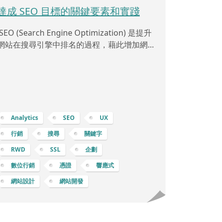
達成 SEO 目標的關鍵要素和實踐
SEO (Search Engine Optimization) 是提升
網站在搜尋引擎中排名的過程，藉此增加網站
的自然流量和可見度。以下是一些 SEO 中的
重點： 關鍵字研究 (Keyword Research)：找
出與業務相關且具有搜尋量的關鍵字，以便在
內容中使用這些關鍵字。 產業和目標定位：先
了解產業趨勢，明確目標受眾及其需求，以確
保選擇到關鍵字能夠真正符合目標。競爭分
Analytics
SEO
UX
析：研究競爭對手的關鍵字使用情況，了解他
行銷
搜尋
關鍵字
們的成功之處，並找出可以超越的機會。關鍵
RWD
SSL
企劃
字生成：使用各種工具
數位行銷
憑證
響應式
網站設計
網站開發