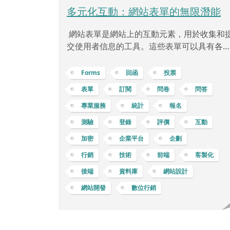
多元化互動：網站表單的無限潛能
網站表單是網站上的互動元素，用於收集和
交使用者信息的工具。這些表單可以具有各
形式和功能，可以用於各種應用，如問卷、
動報名、回函抽獎、心理測驗等等。 訂閱表
Forms
回函
投票
單：用於收集使用者的電子郵件地址，以便
表單
訂閱
問卷
問答
期發送最新消息、特別優惠或通訊。聯絡表
專業服務
統計
報名
單：讓訪客可以與網站管理員或業務聯絡，
供反饋、詢問問題或索取更多資訊。評論表
測驗
登錄
評價
互動
單：供訪客在網站文章、產品頁面或社群媒
加密
企業平台
企劃
上發表評論或意見。問卷調查表單：用於收
行銷
技術
前端
客製化
使用者的觀點、反饋或市場調查，幫助了解
用者需求和喜好。活動報名表單：讓人們報
後端
資料庫
網站設計
參加線上或線
網站開發
數位行銷