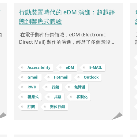
市
行動裝置時代的 eDM 演進：超越靜
態到響應式體驗
的
在電子郵件行銷領域，eDM (Electronic
不
Direct Mail) 製作的演進，經歷了多個階段。
，
最早期，單張圖片是主流，以單純的圖片和文
品
字組成。後來，切版製作提供更多排版和設計
在
自由度。近期隨著使用者對視覺需求的提高，
Accessibility
eDM
E-MAIL
圖文化設計逐漸普及，融合豐富圖片和文字以
Gmail
Hotmail
Outlook
，
吸引閱讀者。隨著行動裝置成為閱讀主流，響
現
應式設計亦成為重要趨勢，允許內容在不同裝
RWD
行銷
無障礙
點
置上適應性地呈現。這項技術提升了可讀性和
響應式
共融
客製化
夠
互動性，讓訊息在手機、平板和電腦上都能表
訂閱
數位行銷
戶
現出色。另外，無障礙設計也逐漸受到重視，
剛
確保郵件可以無障礙地被所有人閱讀