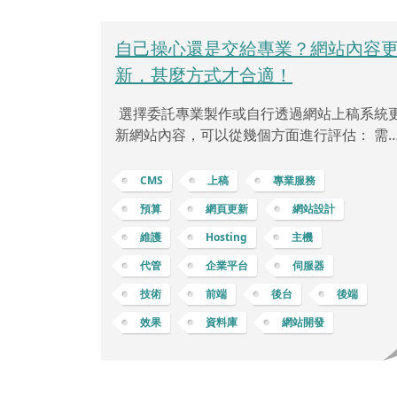
自己操心還是交給專業？網站內容
新，甚麼方式才合適！
選擇委託專業製作或自行透過網站上稿系統
新網站內容，可以從幾個方面進行評估： 需
與目標定義：檢視業務需求和目標，確定您
望網站達到的功能、風格和資訊更新的頻率
CMS
上稿
專業服務
技術要求與知識水準：檢視自身或團隊是否
預算
網頁更新
網站設計
備更新網站所需的技術和知識水準。維護網
維護
Hosting
主機
需要熟悉的技能和專業知識。時間與效率：
慮能夠投入的時間，以及自行更新網站所需
代管
企業平台
伺服器
時間和成本。委託專業可能會更迅速地完成
技術
前端
後台
後端
新。成本與預算：考慮委託專業的成本，以
效果
資料庫
網站開發
自行更新所需的支出。評估預算並確定最具
本效益的選擇。技術支援和維護：考慮委託
業所提