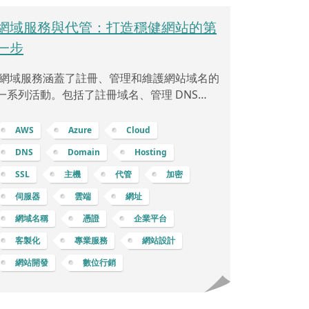
網域服務與代管：打造穩健網站的第
一步
網域服務涵蓋了註冊、管理和維護網站域名的
一系列活動。包括了註冊域名、管理 DNS
(Domain Name System，域名系統)、設定自
有網域、以及配置 SSL (Secure Sockets
AWS
Azure
Cloud
Layer) 等，下面將逐步解釋： 註冊域名：註
DNS
Domain
Hosting
冊域名是指在網際網路上獨特的名稱，如
SSL
主機
代管
加密
「example.com」或「mybusiness.net」。
您可以通過註冊域名服務提供商 (例如
伺服器
雲端
網址
GoDaddy、Namecheap 等) 購買域名，這通
網域名稱
憑證
企業平台
常是每年支付費用。DNS：域名系統 (DNS) 是
客製化
專業服務
網站設計
網站開發
數位行銷