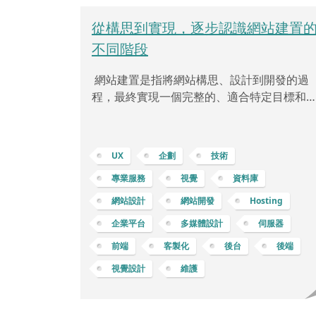
從構思到實現，逐步認識網站建置
不同階段
網站建置是指將網站構思、設計到開發的過
程，最終實現一個完整的、適合特定目標和
求的網路平台。這個過程通常包括了從最初
概念到最終網站上線的各種階段。通常在網
建置前，需要先定義網站的目標和需求。這
UX
企劃
技術
括了確定網站的受眾、功能、內容和結構。
專業服務
視覺
資料庫
之，網站設計師將根據這些需求和目標，開
設計網站的外觀和使用者體驗。這包括了視
網站設計
網站開發
Hosting
風格、導航、排版、圖形和互動元素等方面
企業平台
多媒體設計
伺服器
一旦設計確定，開發團隊開始進行網站的實
前端
客製化
後台
後端
構建。前端開發人員負責建立網站的使用者
面，後端開發人員則負責伺服器端的運作，
視覺設計
維護
保網站的正常運行和安