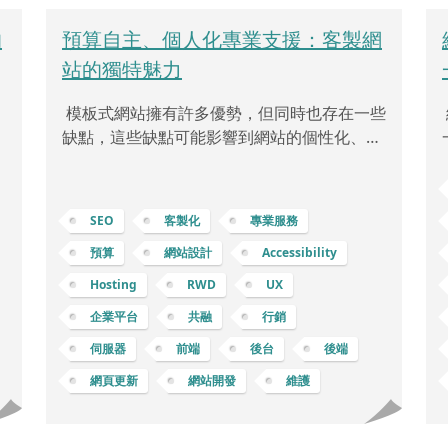
的
預算自主、個人化專業支援：客製網
站的獨特魅力
模板式網站擁有許多優勢，但同時也存在一些
需
缺點，這些缺點可能影響到網站的個性化、功
的
能性和長期發展。 缺乏獨特性和個性化：模板
站
式網站可能會受限於樣式和配置的固定模板，
包
因此在設計上缺乏獨特性，難以突顯獨特的品
SEO
客製化
專業服務
隨
牌風格和形象。限制自定義功能：雖然許多模
預算
網站設計
Accessibility
始
板提供了一些基本功能，但當企業或個人需要
覺
特定的功能時，模板的靈活性和自定義能力可
Hosting
RWD
UX
。
能會受到限制。可能存在性能問題：一些模板
企業平台
共融
行銷
體
可能包含大量不必要的代碼或功能，導致網站
伺服器
前端
後台
後端
界
載入速度變慢，這可能會影響使用者體驗和搜
確
尋引擎排名。更新和支援問題：如果模板提供
網頁更新
網站開發
維護
商不定