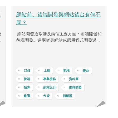
更
網站前、後端開發與網站後台有何不
同？
更
網站開發通常涉及兩個主要方面：前端開發和
求
後端開發。這兩者是網站或應用程式開發過程
希
中的不同部分，各自負責不同的功能和任
。
務。 前端開發 (Frontend Development)：網
具
站前端開發是指負責構建網站或應用程式的使
站
用者界面部分，也就是使用者直接與之互動的
CMS
上稿
前端
後台
考
部分。它包括了網站的設計、布局、互動性和
的
使用者體驗等方面的工作，如跨瀏覽器相容
後端
專業服務
資料庫
更
性、響應式設計 … 等等。前端開發者使用
預算
網站設計
網站開發
及
HTML、CSS 和 JavaScript 等技術來建立網頁
維護
代管
伺服器
成
並實現互動功能。負責確保網站的外觀
專