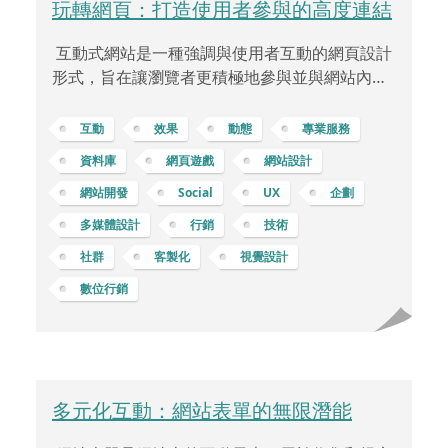
玩轉網頁：打造使用者參與的高度連結
互動式網站是一種強調與使用者互動的網頁設計
形式，旨在讓瀏覽者更積極地參與並與網站內容
互動。這種類型的網站不僅提供資訊，還將重點
放在使用者體驗上，通過多種互動方式來吸引瀏
互動
效果
動態
專業服務
覽者，提供更豐富、更引人入勝的網站體驗。互
資料庫
網頁遊戲
網站設計
動式網站通常包含各種元素，比如視覺效果、動
網站開發
Social
UX
企劃
畫、遊戲、問卷調查、使用者評論和社群分享功
能。舉例來說，網頁小遊戲是互動式網站中的一
多媒體設計
行銷
技術
種熱門元素。這些小遊戲能夠與使用者互動，提
社群
客製化
視覺設計
供一種娛樂方式，同時加強品牌形象或傳達特定
數位行銷
信息。以一款簡單的互動式小遊戲為例，假設一
家企業主想要在實體活動前導期推廣新產
多元化互動：網站表單的無限潛能