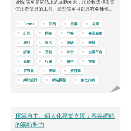
網站表單是網站上的互動元素，用於收集和提交
使用者信息的工具。這些表單可以具有各種形式
和功能，可以用於各種應用，如問卷、活動報
名、回函抽獎、心理測驗等等。 訂閱表單：用於
Forms
回函
投票
表單
收集使用者的電子郵件地址，以便定期發送最新
訂閱
問卷
問答
專業服務
消息、特別優惠或通訊。聯絡表單：讓訪客可以
統計
報名
測驗
登錄
與網站管理員或業務聯絡，提供反饋、詢問問題
或索取更多資訊。評論表單：供訪客在網站文
評價
互動
加密
企業平台
章、產品頁面或社群媒體上發表評論或意見。問
企劃
行銷
技術
前端
卷調查表單：用於收集使用者的觀點、反饋或市
客製化
後端
資料庫
場調查，幫助了解使用者需求和喜好。活動報名
表單：讓人們報名參加線上或線
網站設計
網站開發
數位行銷
預算自主、個人化專業支援：客製網站
的獨特魅力