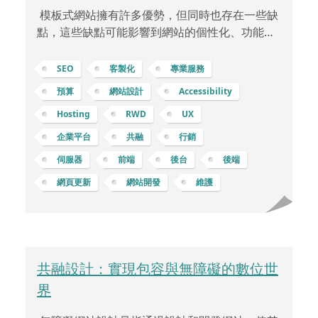
模板式網站擁有許多優勢，但同時也存在一些缺
點，這些缺點可能影響到網站的個性化、功能性
和長期發展。 缺乏獨特性和個性化：模板式網站
可能會受限於樣式和配置的固定模板，因此在設
SEO
客製化
專業服務
計上缺乏獨特性，難以突顯獨特的品牌風格和形
預算
網站設計
Accessibility
象。限制自定義功能：雖然許多模板提供了一些
Hosting
RWD
UX
基本功能，但當企業或個人需要特定的功能時，
模板的靈活性和自定義能力可能會受到限制。可
企業平台
共融
行銷
能存在性能問題：一些模板可能包含大量不必要
伺服器
前端
後台
後端
的代碼或功能，導致網站載入速度變慢，這可能
網頁更新
網站開發
維護
會影響使用者體驗和搜尋引擎排名。更新和支援
問題：如果模板提供商不定
共融設計：實現包容與無障礙的數位世
界