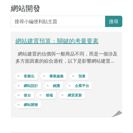
網站開發
搜尋
網站建置預算：關鍵的考量要素
網站建置的估價與一般商品不同，而是一個涉及
多方面因素的綜合過程，以下是影響網站建置費
用的主要一些因素： 網站功能的需求每個網站都
有其獨特性，不僅僅是頁數的差異。網站的複雜
客製化
專業服務
預算
度體現於功能、設計、技術要求等多方面。一個
網站設計
維護
企業平台
需要設計特殊功能、具有複雜後端系統的網站，
後台
後端
網頁更新
像是電子商務、訂單系統、會員登錄，或是互動
效果等等，其開發成本自然會高於一個靜態、單
網站開發
純的網站。 網站客製化程度不同客戶對於網站的
需求不同，有些客戶希望有高度客製化或專屬的
UI/UX 獨特設計風格，這可能需要更多