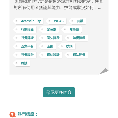
無障礙網站設計是指通過設計和開發網站，使其
對所有使用者無論其能力、技能或狀況如何，都
能提供平等的訪問和使用體驗。這種設計考慮到
各種能力和需求，確保所有使用者都能夠獲得相
Accessibility
WCAG
共融
同的信息和功能，而不受到身體、技能或技術限
行動障礙
定位點
無障礙
制的影響。 無障礙網站設計的一些特點和原則包
視覺障礙
認知障礙
聽覺障礙
括： 可訪問性 (Accessibility)確保網站的所有內
容和功能都可以被各種使用者所訪問，包括殘障
企業平台
企劃
技術
人士、老年人、不同語言和文化背景的使用者
視覺設計
網站設計
網站開發
等。舉例像是提供清晰的文字描述給視障人士的
維護
圖像，使用可以放大的字體和對比度高的顏
顯示更多內容
熱門標籤：