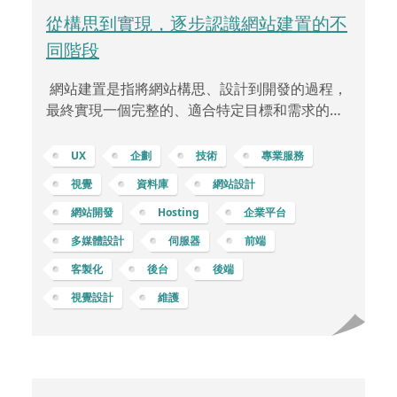
從構思到實現，逐步認識網站建置的不
同階段
網站建置是指將網站構思、設計到開發的過程，
最終實現一個完整的、適合特定目標和需求的網
路平台。這個過程通常包括了從最初的概念到最
終網站上線的各種階段。通常在網站建置前，需
UX
企劃
技術
專業服務
要先定義網站的目標和需求。這包括了確定網站
視覺
資料庫
網站設計
的受眾、功能、內容和結構。隨之，網站設計師
網站開發
Hosting
企業平台
將根據這些需求和目標，開始設計網站的外觀和
使用者體驗。這包括了視覺風格、導航、排版、
多媒體設計
伺服器
前端
圖形和互動元素等方面。一旦設計確定，開發團
客製化
後台
後端
隊開始進行網站的實體構建。前端開發人員負責
視覺設計
維護
建立網站的使用者界面，後端開發人員則負責伺
服器端的運作，確保網站的正常運行和安