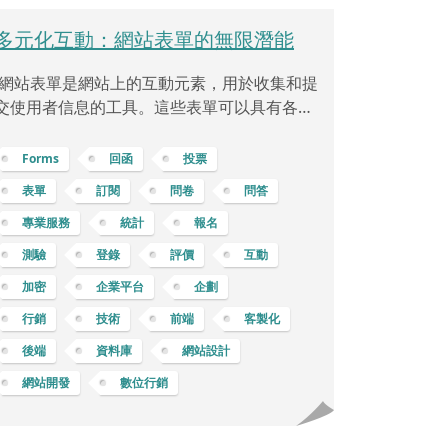
多元化互動：網站表單的無限潛能
網站表單是網站上的互動元素，用於收集和提
交使用者信息的工具。這些表單可以具有各種
形式和功能，可以用於各種應用，如問卷、活
動報名、回函抽獎、心理測驗等等。 訂閱表
Forms
回函
投票
單：用於收集使用者的電子郵件地址，以便定
表單
訂閱
問卷
問答
期發送最新消息、特別優惠或通訊。聯絡表
專業服務
統計
報名
單：讓訪客可以與網站管理員或業務聯絡，提
供反饋、詢問問題或索取更多資訊。評論表
測驗
登錄
評價
互動
單：供訪客在網站文章、產品頁面或社群媒體
加密
企業平台
企劃
上發表評論或意見。問卷調查表單：用於收集
行銷
技術
前端
客製化
使用者的觀點、反饋或市場調查，幫助了解使
用者需求和喜好。活動報名表單：讓人們報名
後端
資料庫
網站設計
參加線上或線
網站開發
數位行銷