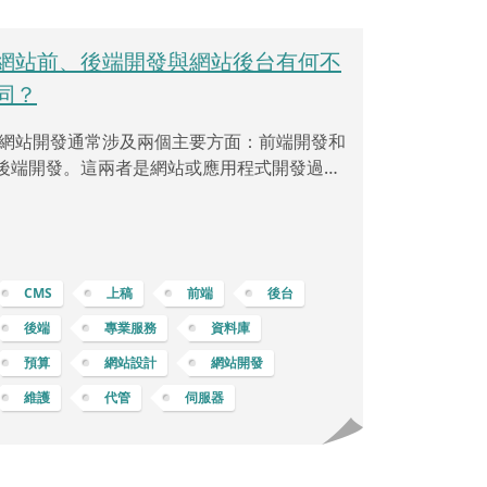
網站前、後端開發與網站後台有何不
同？
網站開發通常涉及兩個主要方面：前端開發和
後端開發。這兩者是網站或應用程式開發過程
中的不同部分，各自負責不同的功能和任
務。 前端開發 (Frontend Development)：網
站前端開發是指負責構建網站或應用程式的使
用者界面部分，也就是使用者直接與之互動的
CMS
上稿
前端
後台
部分。它包括了網站的設計、布局、互動性和
使用者體驗等方面的工作，如跨瀏覽器相容
後端
專業服務
資料庫
性、響應式設計 … 等等。前端開發者使用
預算
網站設計
網站開發
HTML、CSS 和 JavaScript 等技術來建立網頁
維護
代管
伺服器
並實現互動功能。負責確保網站的外觀