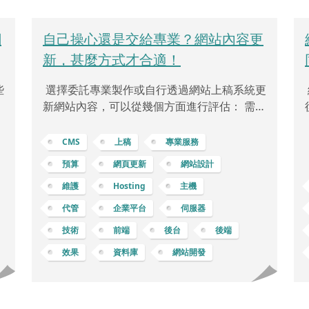
網
自己操心還是交給專業？網站內容更
新，甚麼方式才合適！
些
選擇委託專業製作或自行透過網站上稿系統更
功
新網站內容，可以從幾個方面進行評估： 需求
板
與目標定義：檢視業務需求和目標，確定您希
，
望網站達到的功能、風格和資訊更新的頻率。
CMS
上稿
專業服務
品
技術要求與知識水準：檢視自身或團隊是否具
預算
網頁更新
網站設計
模
備更新網站所需的技術和知識水準。維護網站
維護
Hosting
主機
要
需要熟悉的技能和專業知識。時間與效率：考
可
慮能夠投入的時間，以及自行更新網站所需的
代管
企業平台
伺服器
板
時間和成本。委託專業可能會更迅速地完成更
技術
前端
後台
後端
站
新。成本與預算：考慮委託專業的成本，以及
效果
資料庫
網站開發
搜
自行更新所需的支出。評估預算並確定最具成
供
本效益的選擇。技術支援和維護：考慮委託專
業所提