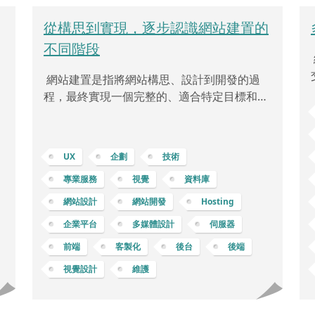
從構思到實現，逐步認識網站建置的
不同階段
站
網站建置是指將網站構思、設計到開發的過
每
程，最終實現一個完整的、適合特定目標和需
。
求的網路平台。這個過程通常包括了從最初的
等
概念到最終網站上線的各種階段。通常在網站
後
建置前，需要先定義網站的目標和需求。這包
UX
企劃
技術
會
括了確定網站的受眾、功能、內容和結構。隨
然
之，網站設計師將根據這些需求和目標，開始
專業服務
視覺
資料庫
程
設計網站的外觀和使用者體驗。這包括了視覺
網站設計
網站開發
Hosting
希
風格、導航、排版、圖形和互動元素等方面。
企業平台
多媒體設計
伺服器
一旦設計確定，開發團隊開始進行網站的實體
構建。前端開發人員負責建立網站的使用者界
前端
客製化
後台
後端
面，後端開發人員則負責伺服器端的運作，確
視覺設計
維護
保網站的正常運行和安