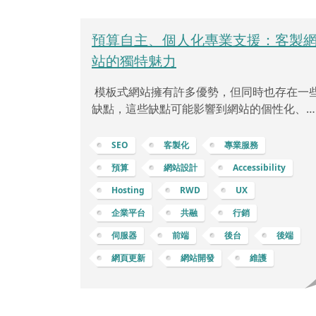
預算自主、個人化專業支援：客製
站的獨特魅力
模板式網站擁有許多優勢，但同時也存在一
缺點，這些缺點可能影響到網站的個性化、
能性和長期發展。 缺乏獨特性和個性化：模
式網站可能會受限於樣式和配置的固定模板
SEO
客製化
專業服務
因此在設計上缺乏獨特性，難以突顯獨特的
預算
網站設計
Accessibility
牌風格和形象。限制自定義功能：雖然許多
Hosting
RWD
UX
板提供了一些基本功能，但當企業或個人需
特定的功能時，模板的靈活性和自定義能力
企業平台
共融
行銷
能會受到限制。可能存在性能問題：一些模
伺服器
前端
後台
後端
可能包含大量不必要的代碼或功能，導致網
網頁更新
網站開發
維護
載入速度變慢，這可能會影響使用者體驗和
尋引擎排名。更新和支援問題：如果模板提
商不定