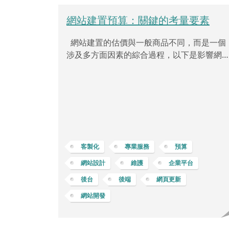
網站建置預算：關鍵的考量要素
網站建置的估價與一般商品不同，而是一個
涉及多方面因素的綜合過程，以下是影響網
建置費用的主要一些因素： 網站功能的需求
個網站都有其獨特性，不僅僅是頁數的差異
網站的複雜度體現於功能、設計、技術要求
多方面。一個需要設計特殊功能、具有複雜
端系統的網站，像是電子商務、訂單系統、
員登錄，或是互動效果等等，其開發成本自
會高於一個靜態、單純的網站。 網站客製化
客製化
專業服務
預算
度不同客戶對於網站的需求不同，有些客戶
網站設計
維護
企業平台
望有高度客製化或專屬的 UI/UX 獨特設計風
格，這可能需要更多
後台
後端
網頁更新
網站開發