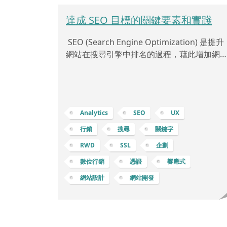
達成 SEO 目標的關鍵要素和實踐
SEO (Search Engine Optimization) 是提升
網站在搜尋引擎中排名的過程，藉此增加網
的自然流量和可見度。以下是一些 SEO 中的
重點： 關鍵字研究 (Keyword Research)：
出與業務相關且具有搜尋量的關鍵字，以便
內容中使用這些關鍵字。 產業和目標定位：
Analytics
SEO
UX
了解產業趨勢，明確目標受眾及其需求，以
保選擇到關鍵字能夠真正符合目標。競爭分
行銷
搜尋
關鍵字
析：研究競爭對手的關鍵字使用情況，了解
RWD
SSL
企劃
們的成功之處，並找出可以超越的機會。關
數位行銷
憑證
響應式
字生成：使用各種工具
網站設計
網站開發