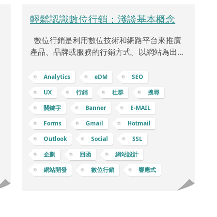
輕鬆認識數位行銷：淺談基本概念
數位行銷是利用數位技術和網路平台來推廣
站
產品、品牌或服務的行銷方式。以網站為出發
點的數位行銷則是以該網站作為行銷和品牌傳
找
播的中心，核心架構可以包含： 優化使用者體
Analytics
eDM
SEO
在
驗 (UX)：網站設計：創建易於導航、反應靈
UX
行銷
社群
搜尋
先
敏、訊息清晰的網站設計，讓使用者能夠輕鬆
關鍵字
Banner
E-MAIL
確
找到所需訊息。行動優化：確保網站在不同裝
置上都能良好運行，尤其是行動裝置，提供優
Forms
Gmail
Hotmail
他
質的行動使用者體驗。 優質內容：部落格和內
Outlook
Social
SSL
鍵
容行銷：在網站上設置部落格或資源頁面，提
企劃
回函
網站設計
供有價值的內容，包括文章、指南、白皮書
等，吸引並保留使用者。
網站開發
數位行銷
響應式