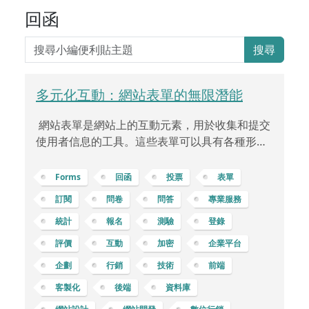
回函
搜尋
多元化互動：網站表單的無限潛能
網站表單是網站上的互動元素，用於收集和提交
使用者信息的工具。這些表單可以具有各種形式
和功能，可以用於各種應用，如問卷、活動報
名、回函抽獎、心理測驗等等。 訂閱表單：用於
Forms
回函
投票
表單
收集使用者的電子郵件地址，以便定期發送最新
訂閱
問卷
問答
專業服務
消息、特別優惠或通訊。聯絡表單：讓訪客可以
統計
報名
測驗
登錄
與網站管理員或業務聯絡，提供反饋、詢問問題
或索取更多資訊。評論表單：供訪客在網站文
評價
互動
加密
企業平台
章、產品頁面或社群媒體上發表評論或意見。問
企劃
行銷
技術
前端
卷調查表單：用於收集使用者的觀點、反饋或市
客製化
後端
資料庫
場調查，幫助了解使用者需求和喜好。活動報名
表單：讓人們報名參加線上或線