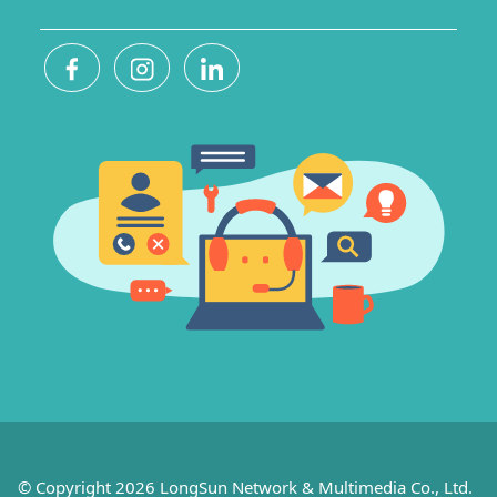
© Copyright 2026 LongSun Network & Multimedia Co., Ltd.