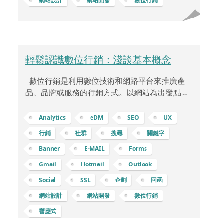
網站設計
網站開發
數位行銷
輕鬆認識數位行銷：淺談基本概念
數位行銷是利用數位技術和網路平台來推廣產
品、品牌或服務的行銷方式。以網站為出發點的
數位行銷則是以該網站作為行銷和品牌傳播的中
心，核心架構可以包含： 優化使用者體驗 (UX)：
Analytics
eDM
SEO
UX
網站設計：創建易於導航、反應靈敏、訊息清晰
行銷
社群
搜尋
關鍵字
的網站設計，讓使用者能夠輕鬆找到所需訊息。
Banner
E-MAIL
Forms
行動優化：確保網站在不同裝置上都能良好運
行，尤其是行動裝置，提供優質的行動使用者體
Gmail
Hotmail
Outlook
驗。 優質內容：部落格和內容行銷：在網站上設
Social
SSL
企劃
回函
置部落格或資源頁面，提供有價值的內容，包括
網站設計
網站開發
數位行銷
文章、指南、白皮書等，吸引並保留使用者。
響應式